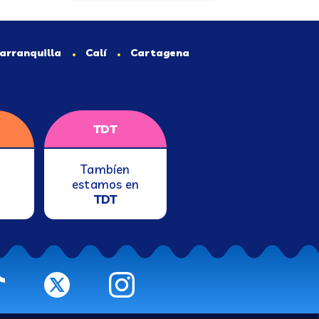
arranquilla
Calí
Cartagena
TDT
Tambíen
estamos en
TDT