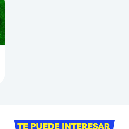
r
Bloque Te pu