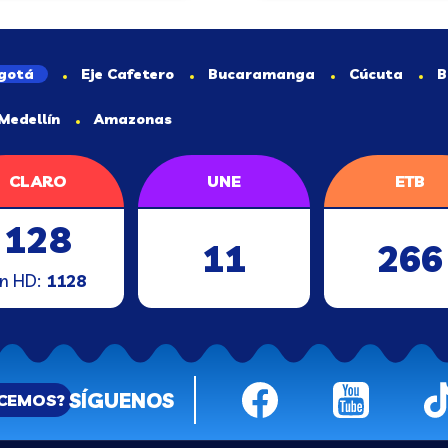
gotá
Eje Cafetero
Bucaramanga
Cúcuta
B
Medellín
Amazonas
CLARO
UNE
ETB
128
11
266
n HD:
1128
SÍGUENOS
ACEMOS?