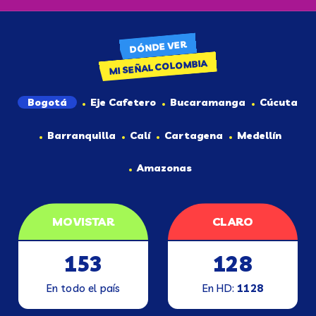
DÓNDE VER
MI SEÑAL COLOMBIA
Bogotá
Eje Cafetero
Bucaramanga
Cúcuta
Barranquilla
Calí
Cartagena
Medellín
Amazonas
MOVISTAR
CLARO
153
128
En todo el país
En HD:
1128