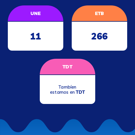
UNE
ETB
11
266
TDT
Tambíen
estamos en
TDT