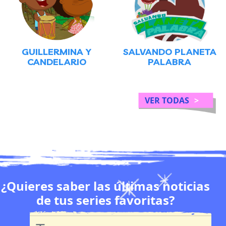
GUILLERMINA Y
SALVANDO PLANETA
CANDELARIO
PALABRA
VER TODAS
>
¿Quieres saber las últimas noticias
de tus series favoritas?