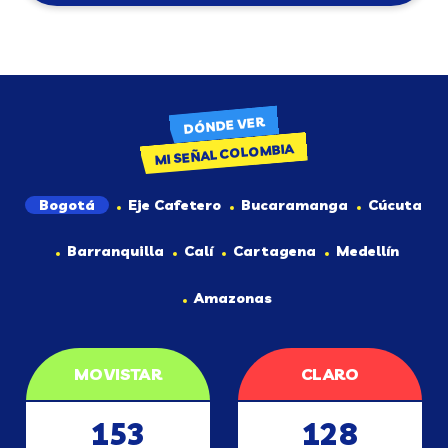
DÓNDE VER
MI SEÑAL COLOMBIA
Bogotá
Eje Cafetero
Bucaramanga
Cúcuta
Barranquilla
Calí
Cartagena
Medellín
Amazonas
MOVISTAR
CLARO
153
128