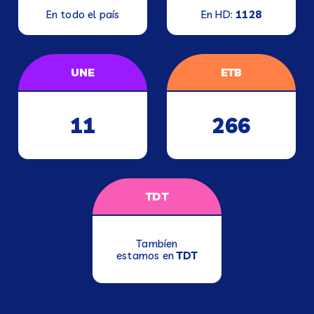
En todo el país
En HD:
1128
UNE
ETB
11
266
TDT
Tambíen
estamos en
TDT