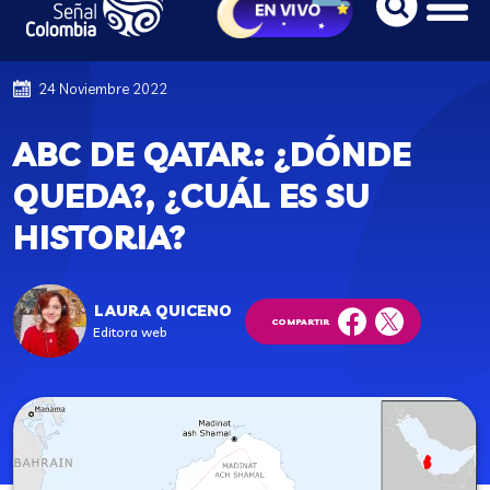
24 Noviembre 2022
ABC DE QATAR: ¿DÓNDE
QUEDA?, ¿CUÁL ES SU
HISTORIA?
LAURA QUICENO
COMPARTIR
Editora web
facebook
twitter