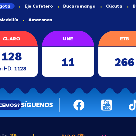
gotá
Eje Cafetero
Bucaramanga
Cúcuta
B
Medellín
Amazonas
CLARO
UNE
ETB
128
11
266
n HD:
1128
SÍGUENOS
ACEMOS?