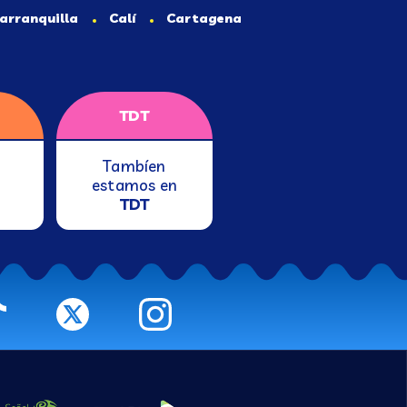
arranquilla
Calí
Cartagena
TDT
Tambíen
estamos en
TDT