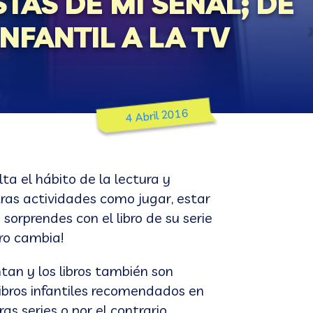
TAS DE MI SEÑAL; DE
NFANTIL A LA TV
4 Abril 2016
lta el hábito de la lectura y
otras actividades como jugar, estar
 sorprendes con el libro de su serie
uro cambia!
tan y los libros también son
libros infantiles recomendados en
as series o por el contrario,