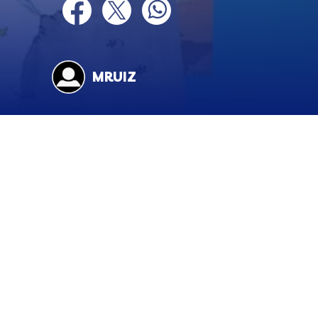
twitter
facebook
twitter
whatsapp
MRUIZ