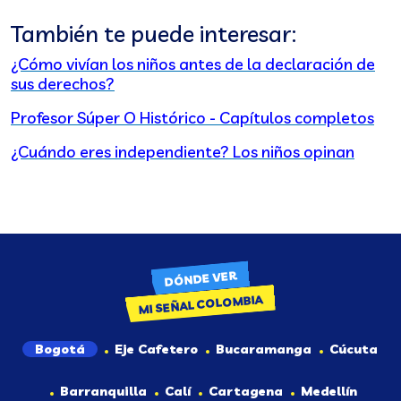
También te puede interesar:
¿Cómo vivían los niños antes de la declaración de
sus derechos?
Profesor Súper O Histórico - Capítulos completos
¿Cuándo eres independiente?
Los niños opinan
DÓNDE VER
MI SEÑAL COLOMBIA
Bogotá
Eje Cafetero
Bucaramanga
Cúcuta
Barranquilla
Calí
Cartagena
Medellín