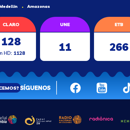
Medellín
Amazonas
CLARO
UNE
ETB
128
11
266
n HD:
1128
SÍGUENOS
ACEMOS?