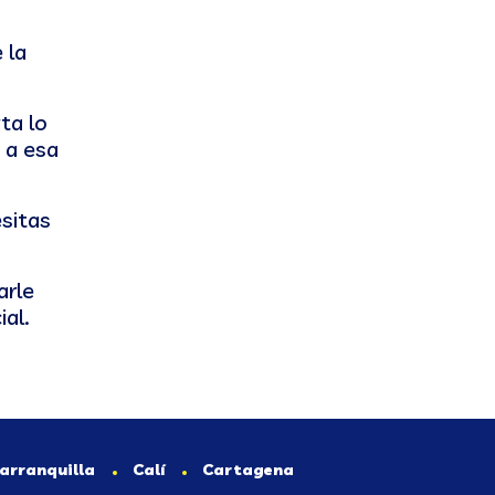
 la
ta lo
 a esa
sitas
arle
al.
arranquilla
Calí
Cartagena