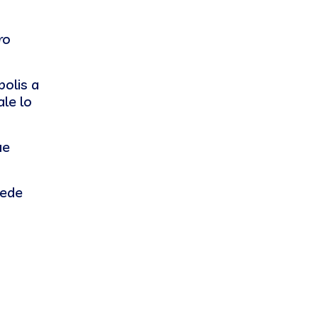
ro
polis a
ale lo
ue
uede