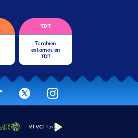
TDT
Tambíen
estamos en
TDT