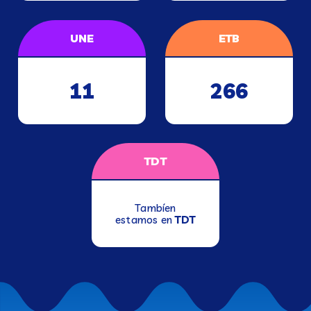
UNE
ETB
11
266
TDT
Tambíen
estamos en
TDT