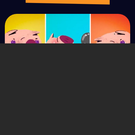
7 Febrero 2022
CUENTOS DE ANIMALES: EL CERDO PÉREZ
Cerdo Pérez botaba la basura en el bosque hasta que
un día un árbol se enojó y lo llamó a juicio con todos
los animales. ¿Quieres saber qué pasa este cuento?
¡Sigue leyendo!