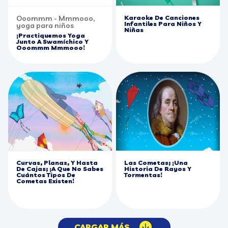
Ooommm - Mmmooo,
Karaoke De Canciones
Infantiles Para Niños Y
yoga para niños
Niñas
¡Practiquemos Yoga
Junto A Swamíchico Y
Ooommm Mmmooo!
Curvas, Planas, Y Hasta
Las Cometas; ¡Una
De Cajas; ¡A Que No Sabes
Historia De Rayos Y
Cuántos Tipos De
Tormentas!
Cometas Existen!
CARGAR MÁS