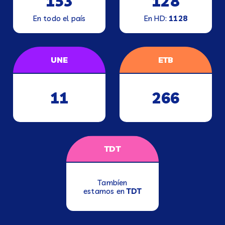
153
128
En todo el país
En HD:
1128
UNE
ETB
11
266
TDT
Tambíen
estamos en
TDT