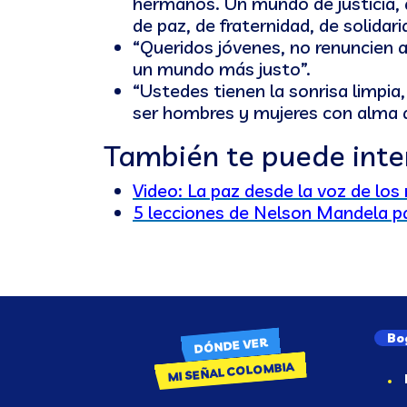
hermanos. Un mundo de justicia,
de paz, de fraternidad, de solidari
“Queridos jóvenes, no renuncien 
un mundo más justo”.
“Ustedes tienen la sonrisa limpia
ser hombres y mujeres con alma d
También te puede inte
Video: La paz desde la voz de los
5 lecciones de Nelson Mandela par
Bo
DÓNDE VER
MI SEÑAL COLOMBIA