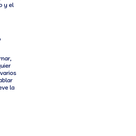
 y el
a
o
rnar,
uier
varios
ablar
eve la