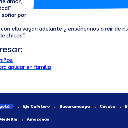
 de amor,
dad!”
a soñar por
, con ella vayan adelante y enséñennos a reír de n
e chicos”.
resar:
 niños
a aplicar en familia
gotá
Eje Cafetero
Bucaramanga
Cúcuta
B
Medellín
Amazonas