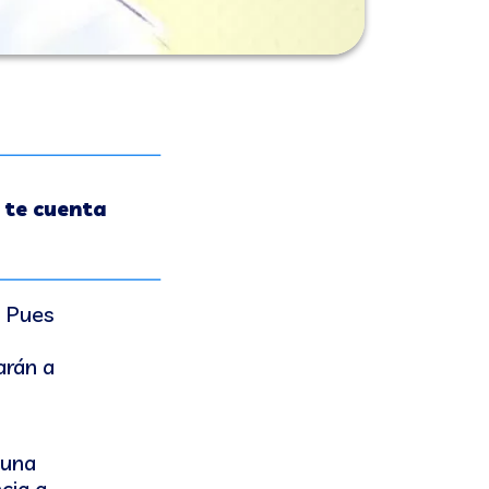
l te cuenta
? Pues
arán a
 una
cia a