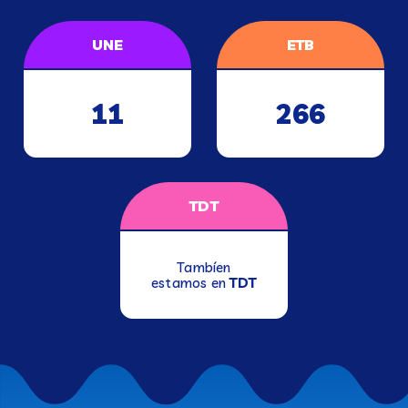
UNE
ETB
11
266
TDT
Tambíen
estamos en
TDT